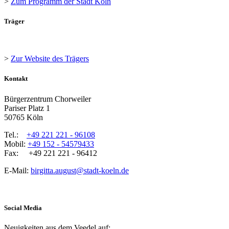
>
Zum Programm der Stadt Köln
Träger
>
Zur Website des Trägers
Kontakt
Bürgerzentrum Chorweiler
Pariser Platz 1
50765 Köln
Tel.:
+49 221 221 - 96108
Mobil:
+49 152 - 54579433
Fax: +49 221 221 - 96412
E-Mail:
birgitta.august@stadt-koeln.de
Social Media
Neuigkeiten aus dem Veedel auf: