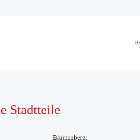
Na
H
üb
e Stadtteile
Blumenberg: