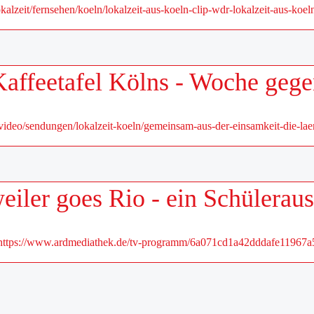
kalzeit/fernsehen/koeln/lokalzeit-aus-koeln-clip-wdr-lokalzeit-aus-koe
Kaffeetafel Kölns - Woche geg
ideo/sendungen/lokalzeit-koeln/gemeinsam-aus-der-einsamkeit-die-laen
iler goes Rio - ein Schülerau
https://www.ardmediathek.de/tv-programm/6a071cd1a42dddafe11967a