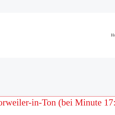
Na
H
üb
rweiler-in-Ton (bei Minute 17