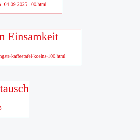
ln--04-09-2025-100.html
en Einsamkeit
gste-kaffeetafel-koelns-100.html
stausch
5