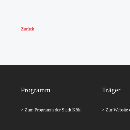
Zurück
Programm
Träger
>
Zum Programm der Stadt Köln
>
Zur Website 