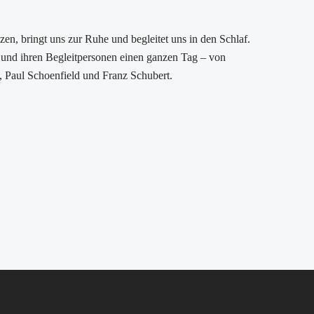
Gremien
Stadtteilkonferenzen
nzen, bringt uns zur Ruhe und begleitet uns in den Schlaf.
Projekte
 und ihren Begleitpersonen einen ganzen Tag – von
Baum
 Paul Schoenfield und Franz Schubert.
Adressen