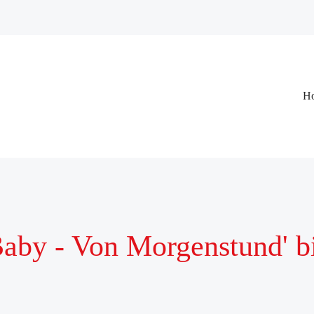
Na
H
üb
aby - Von Morgenstund' b