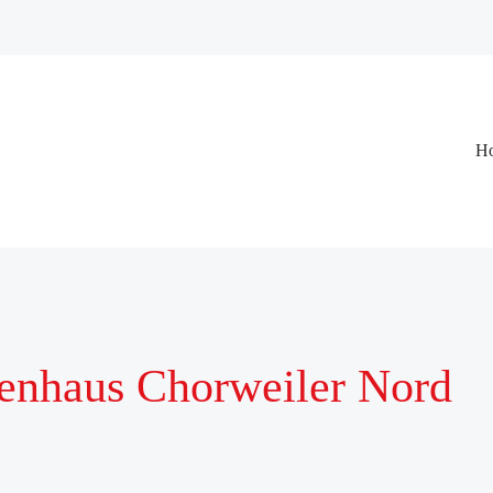
Na
H
üb
enhaus Chorweiler Nord